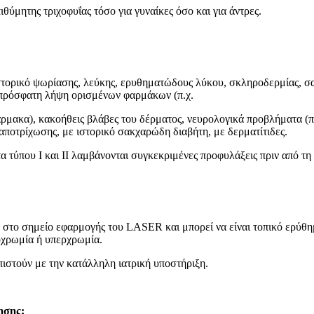
ύμητης τριχοφυΐας τόσο για γυναίκες όσο και για άντρες.
τορικό ψωρίασης, λεύκης, ερυθηματώδους λύκου, σκληροδερμίας, σ
ι πρόσφατη λήψη ορισμένων φαρμάκων (π.χ.
ρμακα), κακοήθεις βλάβες του δέρματος, νευρολογικά προβλήματα (π.χ
αποτρίχωσης, με ιστορικό σακχαρώδη διαβήτη, με δερματίτιδες.
 τύπου I και II λαμβάνονται συγκεκριμένες προφυλάξεις πριν από τη
κά στο σημείο εφαρμογής του LASER και μπορεί να είναι τοπικό ερύθη
οχρωμία ή υπερχρωμία.
πιστούν με την κατάλληλη ιατρική υποστήριξη.
ησης;