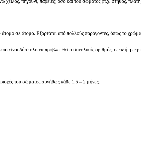
 χείλος, πηγούνι, παρειές) όσο και του σώματος (π.χ. στήθος, πλάτη, 
άτομο σε άτομο. Εξαρτάται από πολλούς παράγοντες, όπως το χρώμα τη
σωπο είναι δύσκολο να προβλεφθεί ο συνολικός αριθμός, επειδή η περ
εριοχές του σώματος συνήθως κάθε 1,5 – 2 μήνες.