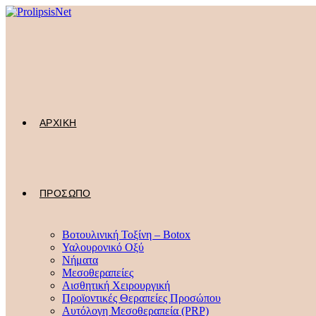
Skip
to
content
ΑΡΧΙΚΗ
ΠΡΟΣΩΠΟ
Βοτουλινική Τοξίνη – Botox
Υαλουρονικό Οξύ
Νήματα
Μεσοθεραπείες
Αισθητική Χειρουργική
Προϊοντικές Θεραπείες Προσώπου
Αυτόλογη Μεσοθεραπεία (PRP)