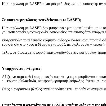
Η αποτρίχωση με LASER είναι μια μέθοδος αντιμετώπισης της ανεπιθ
Σε ποιες περιπτώσεις αντενδείκνυται το LASER;
Η αποτρίχωση με LASER δεν μπορεί να εφαρμοστεί σε άτομα με ισ
χημειοθεραπεία ή ακτινοβολία. Αντενδείκνυται επίσης όταν υπάρχε
ισοτρετινοΐνη το τελευταίο εξάμηνο, διάφορα φωτοευαισθητοποιά φά
ευαισθησία στο κρύο ή δέρμα με τατουάζ, με σπίλους στην περιοχή 
Τέλος, σε άτομα με ιστορικό επαναλαμβανόμενων επεισοδίων έρπητα
Υπάρχουν παρενέργειες;
Αξίζει να σημειωθεί πως οι τυχόν παρενέργειες περιορίζονται τοπι
εμφανιστεί θυλακίτιδα, υποτροπή ερπητικής λοίμωξης, έγκαυμα, υπ
Όλες οι παραπάνω βλάβες είναι παροδικές και μπορούν να αντιμετω
Επιτρέπεται η αποτρίχωση με LASER κατά τη διάρκεια της κύ