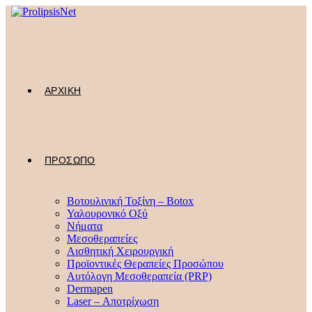
Skip
to
content
ΑΡΧΙΚΗ
ΠΡΟΣΩΠΟ
Βοτουλινική Τοξίνη – Botox
Υαλουρονικό Οξύ
Νήματα
Μεσοθεραπείες
Αισθητική Χειρουργική
Προϊοντικές Θεραπείες Προσώπου
Αυτόλογη Μεσοθεραπεία (PRP)
Dermapen
Laser – Αποτρίχωση