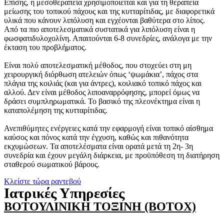
Επίσης, η μεσοθεραπεία χρησιμοποιείται και για τη θεραπεία
μείωσης του τοπικού πάχους και της κυτταρίτιδας, με διαφορετικά
υλικά που κάνουν λιπόλυση και εγχέονται βαθύτερα στο λίπος.
Από τα πιο αποτελεσματικά συστατικά για λιπόλυση είναι η
φωσφατιδυλοχολίνη. Απαιτούνται 6-8 συνεδρίες, ανάλογα με την
έκταση του προβλήματος.
Είναι πολύ αποτελεσματική μέθοδος, που στοχεύει στη μη
χειρουργική διόρθωση ατελειών όπως ‘ψωμάκια’, πάχος στα
πλάγια της κοιλιάς (και για άντρες), κοιλιακό τοπικό πάχος και
αλλού. Δεν είναι μέθοδος λιποαναρρόφησης, μπορεί όμως να
δράσει συμπληρωματικά. Το βασικό της πλεονέκτημα είναι η
καταπολέμηση της κυτταρίτιδας.
Ανεπιθύμητες ενέργειες κατά την εφαρμογή είναι τοπικό αίσθημα
καύσος και πόνος κατά την έγχυση, καθώς και πιθανότητα
εκχυμώσεων. Τα αποτελέσματα είναι ορατά μετά τη 2η- 3η
συνεδρία και έχουν μεγάλη διάρκεια, με προϋπόθεση τη διατήρηση
σταθερού σωματικού βάρους.
Κλείστε τώρα ραντεβού
Ιατρικές Υπηρεσίες
ΒΟΤΟΥΛΙΝΙΚΗ ΤΟΞΙΝΗ (BOTOX)