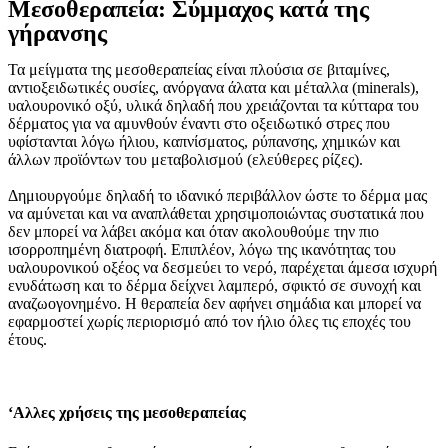
Μεσοθεραπεία: Σύμμαχος κατά της
γήρανσης
Τα μείγματα της μεσοθεραπείας είναι πλούσια σε βιταμίνες,
αντιοξειδωτικές ουσίες, ανόργανα άλατα και μέταλλα (minerals),
υαλουρονικό οξύ, υλικά δηλαδή που χρειάζονται τα κύτταρα του
δέρματος για να αμυνθούν έναντι στο οξειδωτικό στρες που
υφίστανται λόγω ήλιου, καπνίσματος, ρύπανσης, χημικών και
άλλων προϊόντων του μεταβολισμού (ελεύθερες ρίζες).
Δημιουργούμε δηλαδή το ιδανικό περιβάλλον ώστε το δέρμα μας
να αμύνεται και να αναπλάθεται χρησιμοποιώντας συστατικά που
δεν μπορεί να λάβει ακόμα και όταν ακολουθούμε την πιο
ισορροπημένη διατροφή. Επιπλέον, λόγω της ικανότητας του
υαλουρονικού οξέος να δεσμεύει το νερό, παρέχεται άμεσα ισχυρή
ενυδάτωση και το δέρμα δείχνει λαμπερό, σφικτό σε συνοχή και
αναζωογονημένο. Η θεραπεία δεν αφήνει σημάδια και μπορεί να
εφαρμοστεί χωρίς περιορισμό από τον ήλιο όλες τις εποχές του
έτους.
‘Αλλες χρήσεις της μεσοθεραπείας