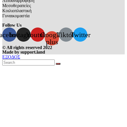
Λιποαναρρόφηση
Μεσοθεραπείες
Κοιλιοπλαστική
Γυναικομαστία
Follow Us
acebook
Instagram
Youtube
Google-
Tiktok
Twitter
plus
© All rights reserved 2022
Made by support.land
ΕΞΟΔΟΣ